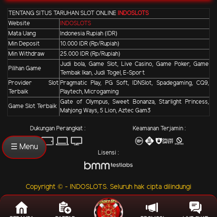
TENTANG SITUS TARUHAN SLOT ONLINE
INDOSLOTS
Website
INDOSLOTS
Mata Uang
Indonesia Rupiah (IDR)
Min Deposit
10.000 IDR (Rp/Rupiah)
Min Withdraw
25.000 IDR (Rp/Rupiah)
Judi bola, Game Slot, Live Casino, Game Poker, Game
Pilihan Game
Tembak Ikan, Judi Togel, E-Sport
Provider Slot
Pragmatic Play, PG Soft, IDNSlot, Spadegaming, CQ9,
Terbaik
Playtech, Microgaming
Gate of Olympus, Sweet Bonanza, Starlight Princess,
Game Slot Terbaik
Mahjong Ways, 5 Lion, Aztec Gam3
Dukungan Perangkat :
Keamanan Terjamin :
☰ Menu
Lisensi :
Copyright © - INDOSLOTS. Seluruh hak cipta dilindungi
Ben***dit Telah Berhasil Withdraw Sebesar 80.000