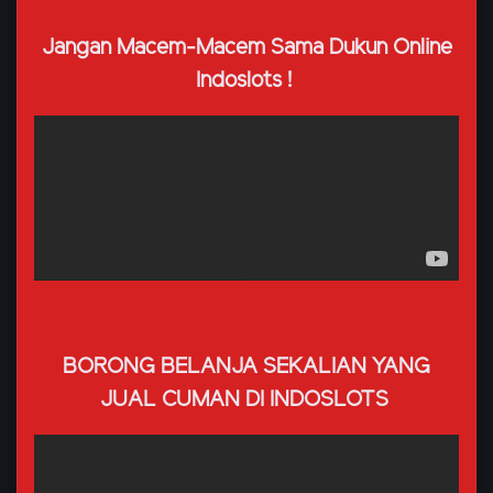
Jangan Macem-Macem Sama Dukun Online
Indoslots !
BORONG BELANJA SEKALIAN YANG
JUAL CUMAN DI INDOSLOTS