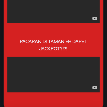
PACARAN DI TAMAN EH DAPET
JACKPOT?!?!