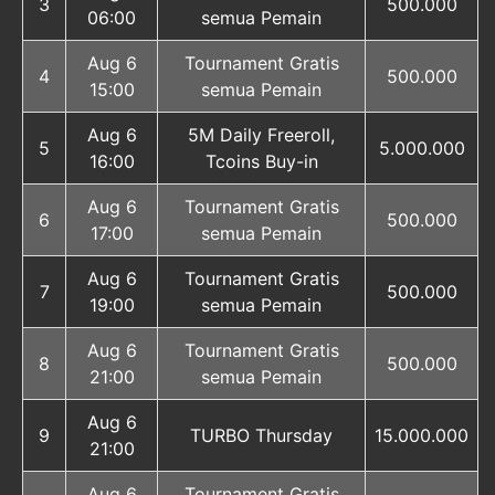
3
500.000
06:00
semua Pemain
Aug 6
Tournament Gratis
4
500.000
15:00
semua Pemain
Aug 6
5M Daily Freeroll,
5
5.000.000
16:00
Tcoins Buy-in
Aug 6
Tournament Gratis
6
500.000
17:00
semua Pemain
Aug 6
Tournament Gratis
7
500.000
19:00
semua Pemain
Aug 6
Tournament Gratis
8
500.000
21:00
semua Pemain
Aug 6
9
TURBO Thursday
15.000.000
21:00
Aug 6
Tournament Gratis